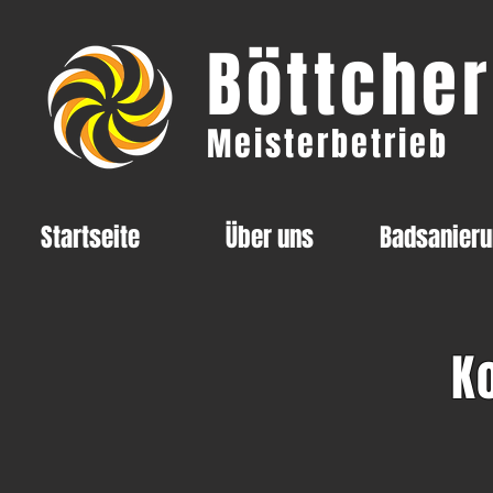
Böttcher
Meisterbetrieb
Startseite
Über uns
Badsanier
K